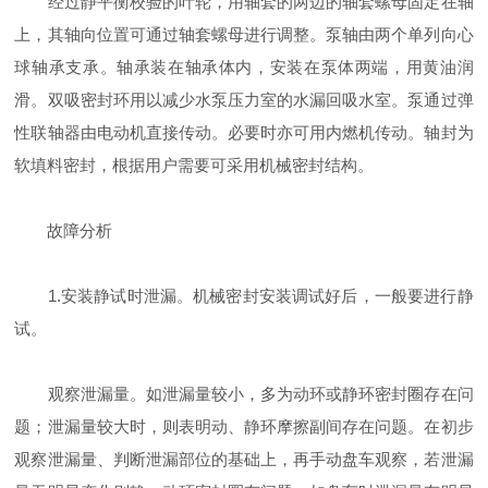
经过静平衡校验的叶轮，用轴套的两边的轴套螺母固定在轴
上，其轴向位置可通过轴套螺母进行调整。泵轴由两个单列向心
球轴承支承。轴承装在轴承体内，安装在泵体两端，用黄油润
滑。双吸密封环用以减少水泵压力室的水漏回吸水室。泵通过弹
性联轴器由电动机直接传动。必要时亦可用内燃机传动。轴封为
软填料密封，根据用户需要可采用机械密封结构。
故障分析
1.安装静试时泄漏。机械密封安装调试好后，一般要进行静
试。
观察泄漏量。如泄漏量较小，多为动环或静环密封圈存在问
题；泄漏量较大时，则表明动、静环摩擦副间存在问题。在初步
观察泄漏量、判断泄漏部位的基础上，再手动盘车观察，若泄漏