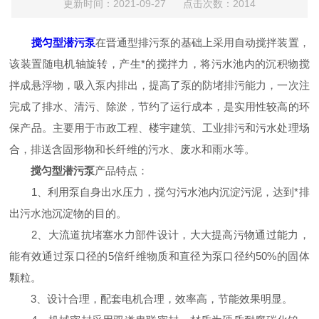
更新时间：2021-09-27 点击次数：2014
搅匀型潜污泵
在晋通型排污泵的基础上采用自动搅拌装置，
该装置随电机轴旋转，产生*的搅拌力，将污水池内的沉积物搅
拌成悬浮物，吸入泵内排出，提高了泵的防堵排污能力，一次注
完成了排水、清污、除淤，节约了运行成本，是实用性较高的环
保产品。主要用于市政工程、楼宇建筑、工业排污和污水处理场
合，排送含固形物和长纤维的污水、废水和雨水等。
搅匀型潜污泵
产品特点：
1、利用泵自身出水压力，搅匀污水池内沉淀污泥，达到*排
出污水池沉淀物的目的。
2、大流道抗堵塞水力部件设计，大大提高污物通过能力，
能有效通过泵口径的5倍纤维物质和直径为泵口径约50%的固体
颗粒。
3、设计合理，配套电机合理，效率高，节能效果明显。