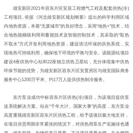
雄安新区2021年容东片区安居工程燃气工程及配套供热(冷)
工程项目, 依据《河北雄安新区规划纲要》提出的科学利用区域
内地热资源，本着“无废城市”的良好理念，采用“地热+”技术，结
合地热能梯级利用和蓄能技术及智能控制技术，其采取的“取热
不取水”方式开发利用地热资源，建设清洁环保的供热系统，实
现地热可持续利用，确保地下环境的平衡与安全。该能源站项目
建设4座供热中心站和22座独立供热卫星站，充分体现集中供热
环保节能的优势，为雄安新区容东片区安置房区与雄安国际商务
服务中心1200万平米、约17万人提供供热制冷服务。
东方泵业成功中标容东片区供热(冷)项目，为该项目提供泵
送系统解决方案。站在“千年大计、国家大事”的高度，东方泵业
高度重视雄安新区容东片区供热工程，给予该项目极大地支持，
在项目供货周期非常紧张的情况下，对供热用泵生产实施绿色通
道，优先安排。为确保产品质量，下达项目质量大纲，在大纲指