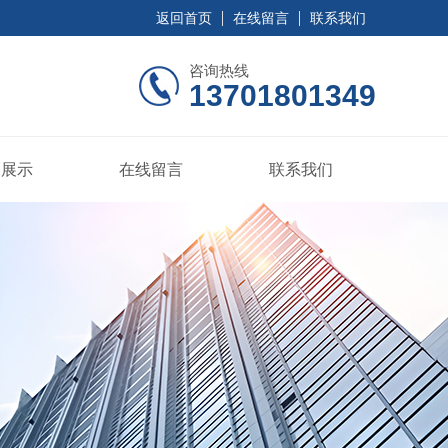
返回首页
在线留言
联系我们
咨询热线
13701801349
例展示
在线留言
联系我们