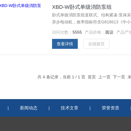
XBD-W卧式单级消防泵组
卧式单级消防泵组直联式、结构紧凑:泵体
异步电动机，效率指标符含G818613《
机防护等级IP54或IP55,绝缘等级B级或F级
访问次数：
5555
产品价格：
面议
产品产
查看详情
在线留言
共 4 条记录，当前 1 / 1 页 首页 上一页 下一页
新闻动态
技术文章
荣誉资质
|
|
|