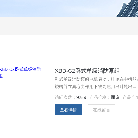
XBD-CZ卧式单级消防泵组
卧式单级消防泵组电机启动，叶轮在电机的
旋转并在离心力作用下被高速用出叶轮出口
叶轮进口处介质压力降低。
访问次数：
9259
产品价格：
面议
产品产
查看详情
在线留言